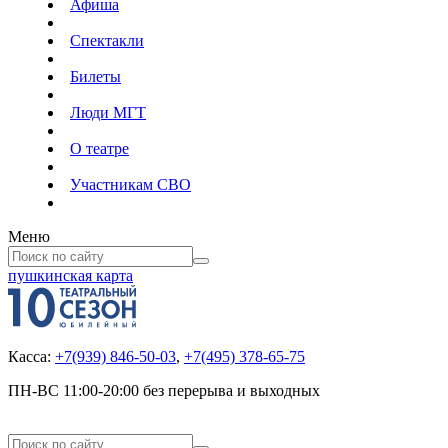
Афиша
Спектакли
Билеты
Люди МГТ
О театре
Участникам СВО
Меню
пушкинская карта
Касса:
+7(939) 846-50-03
,
+7(495) 378-65-75
ПН-ВС 11:00-20:00 без перерыва и выходных