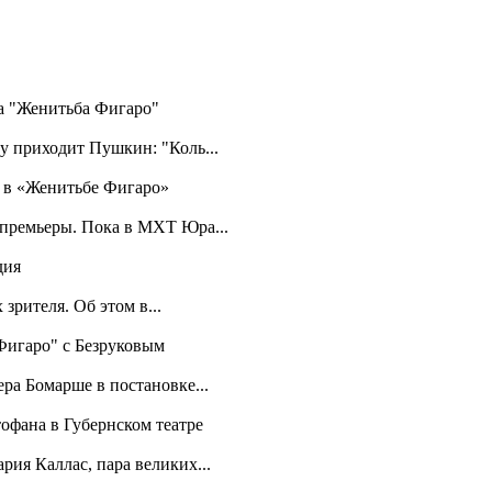
ра "Женитьба Фигаро"
у приходит Пушкин: "Коль...
а в «Женитьбе Фигаро»
 премьеры. Пока в МХТ Юра...
дия
зрителя. Об этом в...
 Фигаро" с Безруковым
ра Бомарше в постановке...
офана в Губернском театре
рия Каллас, пара великих...