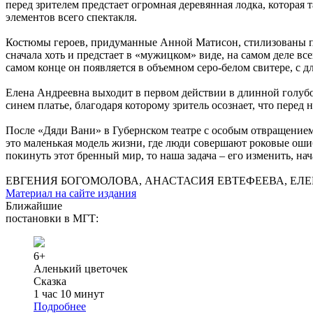
перед зрителем предстает огромная деревянная лодка, которая 
элементов всего спектакля.
Костюмы героев, придуманные Анной Матисон, стилизованы под
сначала хоть и предстает в «мужицком» виде, на самом деле вс
самом конце он появляется в объемном серо-белом свитере, с
Елена Андреевна выходит в первом действии в длинной голубо
синем платье, благодаря которому зритель осознает, что перед
После «Дяди Вани» в Губернском театре с особым отвращением 
это маленькая модель жизни, где люди совершают роковые ошиб
покинуть этот бренный мир, то наша задача – его изменить, нача
ЕВГЕНИЯ БОГОМОЛОВА, АНАСТАСИЯ ЕВТЕФЕЕВА, ЕЛ
Материал на сайте издания
Ближайшие
постановки в МГТ:
6+
Аленький цветочек
Сказка
1 час 10 минут
Подробнее