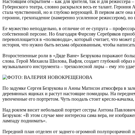
Настоящим открытием – как для зрителя, так и для режиссера –
Губернского театра, словно раскрылся весь ее талант. Героин
стала чувственной, но и глубоко верующей. В первом акте она в
героини, грехопадение (намеренно усиленное режиссером), но 
Ее мужество неподдельно, в отличие от ее супруга – профессо
собственной персоне. Но благодаря Фирсову Серебряков приобре
перевоплощается в «полководца», который считает, что может р
история, что нужно быть весьма образованным, чтобы написать 
Второстепенные роли в «Дяде Ване» Безрукова поражают боль
слова. Герой Михаила Шилова, Вафля, создает глубокий образ 
музыкального инструмента – трехколесной лиры – ему это удае
По задумке Сергея Безрукова и Анны Матисон атмосфера в зале
деревянных ящиках и растут настоящие помидоры. На передне
увенченные его портретом. Чуть поодаль стоит кресло-качалка, 
Над роялем висит небольшой портрет сестры Антона Павловича Ч
Безруков: «В этом случае мне интересна сама вера, не изображ
лампаду поднимать».
Передний план отделен от заднего огромной полупрозрачной ль