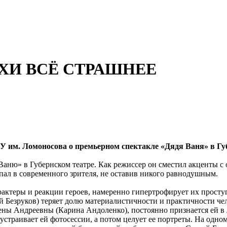
ЕХИ ВСЁ СТРАШНЕЕ
У им. Ломоносова о премьерном спектакле «Дядя Ваня» в Гу
Ваню» в Губернском театре. Как режиссер он сместил акценты с 
пал в современного зрителя, не оставив никого равнодушным.
рактеры и реакции героев, намеренно гипертрофирует их проступ
й Безруков) теряет долю материалистичности и практичности че
Елены Андреевны (Карина Андоленко), постоянно признается ей в
устраивает ей фотосессии, а потом целует ее портреты. На одно