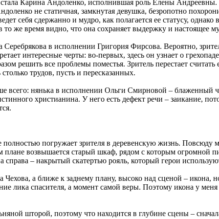
 стала Карина Андоленко, исполнившая роль Елены Андреевны. Зр
я Андоленко не статичная, замкнутая девушка, безропотно похо
едет себя сдержанно и мудро, как полагается ее статусу, однако 
в то же время видно, что она сохраняет выдержку и настоящее м
ра Серебрякова в исполнении Григория Фирсова. Вероятно, зрит
тает интересные черты: во-первых, здесь он узнает о грехопаден
азом решить все проблемы поместья. Зритель перестает считать е
столько трудов, пусть и пересказанных.
ше всего: нянька в исполнении Ольги Смирновой – блаженный ч
истинного христианина. У него есть дефект речи – заикание, по
тся.
 полностью погружает зрителя в деревенскую жизнь. Повсюду ме
м плане возвышается старый шкаф, рядом с которым огромной пи
а справа – накрытый скатертью рояль, который герои используют 
ехова, а ближе к заднему плану, высоко над сценой – икона, но
ение лика спасителя, а момент самой веры. Поэтому икона у меня
няной шторой, поэтому что находится в глубине сцены – сначала