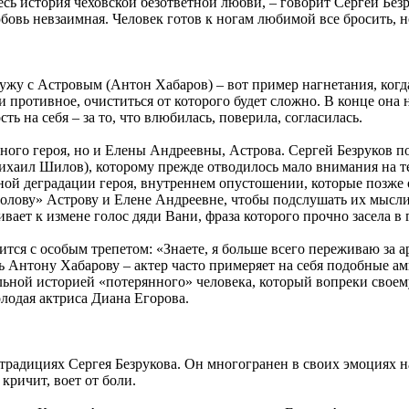
Здесь история чеховской безответной любви, – говорит Сергей Б
юбовь невзаимная. Человек готов к ногам любимой все бросить, н
ужу с Астровым (Антон Хабаров) – вот пример нагнетания, когд
 и противное, очиститься от которого будет сложно. В конце она 
ть на себя – за то, что влюбилась, поверила, согласилась.
вного героя, но и Елены Андреевны, Астрова. Сергей Безруков п
ихаил Шилов), которому прежде отводилось мало внимания на т
ой деградации героя, внутреннем опустошении, которые позже от
олову» Астрову и Елене Андреевне, чтобы подслушать их мысли.
ает к измене голос дяди Вани, фраза которого прочно засела в 
ся с особым трепетом: «Знаете, я больше всего переживаю за ар
ь Антону Хабарову – актер часто примеряет на себя подобные ам
альной историей «потерянного» человека, который вопреки своем
лодая актриса Диана Егорова.
традициях Сергея Безрукова. Он многогранен в своих эмоциях на
кричит, воет от боли.