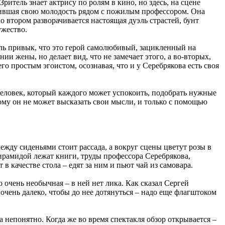
итель знает актрису по ролям в кино, но здесь, на сцене
ронившая свою молодость рядом с пожилым профессором. Она
во втором разворачивается настоящая дуэль страстей, бунт
ужество.
ель привык, что это герой самолюбивый, зацикленный на
ии жены, но делает вид, что не замечает этого, а во-вторых,
го простым эгоистом, осознавая, что и у Серебрякова есть своя
еловек, который каждого может успокоить, подобрать нужные
тому он не может высказать свои мысли, и только с помощью
жду сиденьями стоит рассада, а вокруг сцены цветут розы в
рамидой лежат книги, труды профессора Серебрякова,
в качестве стола – едят за ним и пьют чай из самовара.
 очень необычная – в ней нет лика. Как сказал Сергей
 очень далеко, чтобы до нее дотянуться – надо еще флагштоком
 непонятно. Когда же во время спектакля обзор открывается –