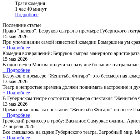
Трагикомедия
1 час 40 минут
Подробнее
Последние статьи
Право "налево". Безруков сыграл в премьере Губернского теат
15 мая 2026
При упоминании самой известной комедии Бомарше на ум сраз
+ Подробнее
Комедия возвращений: Безруков сыграл манерного аристократ
15 мая 2026
В один вечер Москва получила сразу две большие театральные
+ Подробнее
Безруков о премьере "Женитьба Фигаро": это бессмертная коме
13 мая 2026
Театр в непростые времена должен поднимать настроение и дух 
+ Подробнее
В Губернском театре состоится премьера спектакля "Женитьба
13 мая 2026
Премьерные показы спектакля "Женитьба Фигаро" по пьесе Пье
+ Подробнее
Греческий режиссер в гробу: Василиос Самуркас оживил Арист
27 апреля 2026
Все смешалось на сцене Губернского театра. Загробный мир, Ма
+ Подробнее