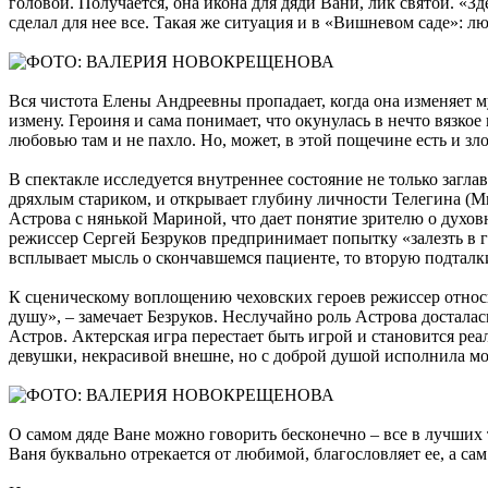
головой. Получается, она икона для дяди Вани, лик святой. «
сделал для нее все. Такая же ситуация и в «Вишневом саде»: л
Вся чистота Елены Андреевны пропадает, когда она изменяет м
измену. Героиня и сама понимает, что окунулась в нечто вязкое
любовью там и не пахло. Но, может, в этой пощечине есть и злос
В спектакле исследуется внутреннее состояние не только загла
дряхлым стариком, и открывает глубину личности Телегина (М
Астрова с нянькой Мариной, что дает понятие зрителю о духовн
режиссер Сергей Безруков предпринимает попытку «залезть в г
всплывает мысль о скончавшемся пациенте, то вторую подталкив
К сценическому воплощению чеховских героев режиссер относит
душу», – замечает Безруков. Неслучайно роль Астрова досталас
Астров. Актерская игра перестает быть игрой и становится ре
девушки, некрасивой внешне, но с доброй душой исполнила мо
О самом дяде Ване можно говорить бесконечно – все в лучших 
Ваня буквально отрекается от любимой, благословляет ее, а сам 