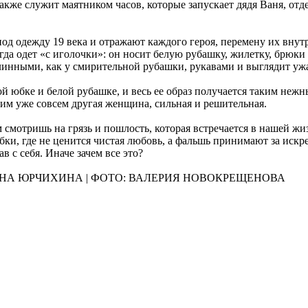
также служит маятником часов, которые запускает дядя Ваня, от
 одежду 19 века и отражают каждого героя, перемену их внутр
егда одет «с иголочки»: он носит белую рубашку, жилетку, брюк
 длинными, как у смирительной рубашки, рукавами и выглядит у
й юбке и белой рубашке, и весь ее образ получается таким нежн
 ним уже совсем другая женщина, сильная и решительная.
смотришь на грязь и пошлость, которая встречается в нашей жиз
ки, где не ценится чистая любовь, а фальшь принимают за искре
в с себя. Иначе зачем все это?
ЕНА ЮРЧИХИНА | ФОТО: ВАЛЕРИЯ НОВОКРЕЩЕНОВА