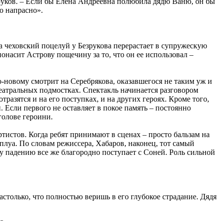
езруков. – Если бы Елена Андреевна полюбила дядю Ваню, он бы
о напрасно».
а чеховский поцелуй у Безрукова перерастает в супружескую
нонасит Астрову пощечину за то, что он ее использовал –
о-новому смотрит на Серебрякова, оказавшегося не таким уж и
еатральных подмостках. Спектакль начинается разговором
разятся и на его поступках, и на других героях. Кроме того,
 Если первого не оставляет в покое память – постоянно
голове героини.
тистов. Когда ребят принимают в сценах – просто бальзам на
плуа. По словам режиссера, Хабаров, наконец, тот самый
у падению все же благородно поступает с Соней. Роль сильной
столько, что полностью веришь в его глубокое страдание. Дядя