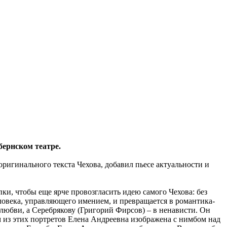
бернском театре.
оригинального текста Чехова, добавил пьесе актуальности и
ки, чтобы еще ярче провозгласить идею самого Чехова: без
ловека, управляющего имением, и превращается в романтика-
 любви, а Серебрякову (Григорий Фирсов) – в ненависти. Он
м из этих портретов Елена Андреевна изображена с нимбом над