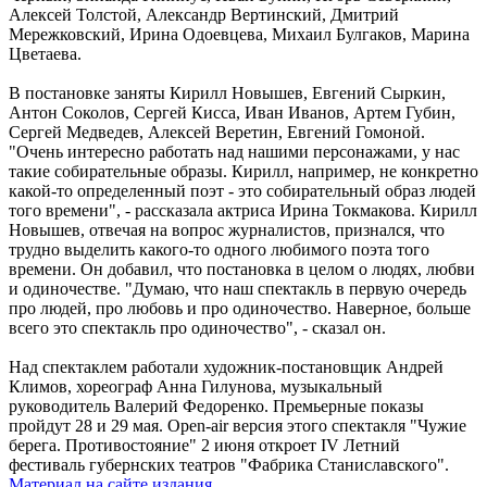
Алексей Толстой, Александр Вертинский, Дмитрий
Мережковский, Ирина Одоевцева, Михаил Булгаков, Марина
Цветаева.
В постановке заняты Кирилл Новышев, Евгений Сыркин,
Антон Соколов, Сергей Кисса, Иван Иванов, Артем Губин,
Сергей Медведев, Алексей Веретин, Евгений Гомоной.
"Очень интересно работать над нашими персонажами, у нас
такие собирательные образы. Кирилл, например, не конкретно
какой-то определенный поэт - это собирательный образ людей
того времени", - рассказала актриса Ирина Токмакова. Кирилл
Новышев, отвечая на вопрос журналистов, признался, что
трудно выделить какого-то одного любимого поэта того
времени. Он добавил, что постановка в целом о людях, любви
и одиночестве. "Думаю, что наш спектакль в первую очередь
про людей, про любовь и про одиночество. Наверное, больше
всего это спектакль про одиночество", - сказал он.
Над спектаклем работали художник-постановщик Андрей
Климов, хореограф Анна Гилунова, музыкальный
руководитель Валерий Федоренко. Премьерные показы
пройдут 28 и 29 мая. Оpen-air версия этого спектакля "Чужие
берега. Противостояние" 2 июня откроет IV Летний
фестиваль губернских театров "Фабрика Станиславского".
Материал на сайте издания