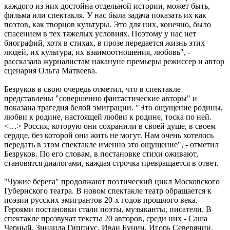
каждого из них достойна отдельной истории, может быть,
фильма или спектакля. У нас была задача показать их как
поэтов, как творцов культуры. Это для них, конечно, было
спасением в тех тяжелых условиях. Поэтому у нас нет
биографий, хотя в стихах, в прозе передается жизнь этих
людей, их культура, их взаимоотношения, любовь", -
рассказала журналистам накануне премьеры режиссер и автор
сценария Ольга Матвеева.
Безруков в свою очередь отметил, что в спектакле
представлены "совершенно фантастические авторы" и
показана трагедия белой эмиграции. "Это ощущение родины,
любви к родине, настоящей любви к родине, тоска по ней.
<…> Россия, которую они сохранили в своей душе, в своем
сердце, без которой они жить не могут. Нам очень хотелось
передать в этом спектакле именно это ощущение", - отметил
Безруков. По его словам, в постановке стихи оживают,
становятся диалогами, каждая строчка превращается в ответ.
"Чужие берега" продолжают поэтический цикл Московского
Губернского театра. В новом спектакле театр обращается к
поэзии русских эмигрантов 20-х годов прошлого века.
Героями постановки стали поэты, музыканты, писатели. В
спектакле прозвучат тексты 20 авторов, среди них - Саша
Черный, Зинаида Гиппиус, Иван Бунин, Игорь Северянин,