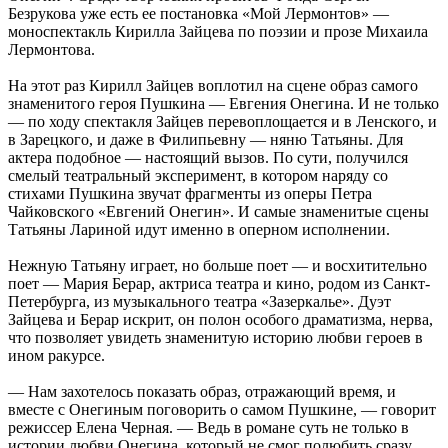
Безрукова уже есть ее постановка «Мой Лермонтов» —
моноспектакль Кирилла Зайцева по поэзии и прозе Михаила
Лермонтова.
На этот раз Кирилл Зайцев воплотил на сцене образ самого
знаменитого героя Пушкина — Евгения Онегина. И не только
— по ходу спектакля Зайцев перевоплощается и в Ленского, и
в Зарецкого, и даже в Филипьевну — няню Татьяны. Для
актера подобное — настоящий вызов. По сути, получился
смелый театральный эксперимент, в котором наряду со
стихами Пушкина звучат фрагменты из оперы Петра
Чайковского «Евгений Онегин». И самые знаменитые сцены
Татьяны Лариной идут именно в оперном исполнении.
Нежную Татьяну играет, но больше поет — и восхитительно
поет — Мария Берар, актриса театра и кино, родом из Санкт-
Петербурга, из музыкального театра «Зазеркалье». Дуэт
Зайцева и Берар искрит, он полон особого драматизма, нерва,
что позволяет увидеть знаменитую историю любви героев в
ином ракурсе.
— Нам захотелось показать образ, отражающий время, и
вместе с Онегиным поговорить о самом Пушкине, — говорит
режиссер Елена Черная. — Ведь в романе суть не только в
истории любви Онегина, который не смог полюбить сразу,