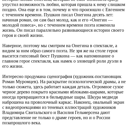
упустил возможность любви, которая пришла к нему слишком
поздно. Она еще и в том, почему и что произошло с Евгением
с течением времени. Пушкин писал Онегина десять лет:
начиная роман, он сам был молод, как и его «Онегин —
молодой повеса», но с течением времени поэта изменила
жизнь. Он писал параллельно развивающиеся истории своего
героя и своей жизни.
Наверное, поэтому мы смотрим на Онегина в спектакле, а
видим за ним образ самого поэта. Не зря же на столе героя
высится гипсовый бюст Пушкина — как напоминание о
главном герое спектакля, как намек о зловещей роли дуэли в
его жизни.
Интересно продумана сценография (художник-постановщик
Роман Муромцев). На раскрытие психологической драмы, а не
только сюжета, здесь работает каждая деталь. Огромное сухое
черное дерево покрыто красными яблоками-шарами, которые
иногда превращаются в бильярдные шары. Шкура медведя
наброшена на проволочный каркас. Наконец, овальный экран
с видеопроекциями из теневых иллюстраций художников
Владимира Свитальского и Василия Гельмерсена дают
представление не только о драме героев, но и о России
позапрошлого века.