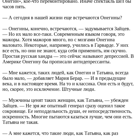
Онегин», кое-что перемонтировано. Иначе спектакль шел бы
часов пять.
— А сегодня в нашей жизни еще встречаются Онегины?
— Онегины, конечно, встречаются, — задумывается Зайцев.
— Но их мало все-таки. Современным языком говоря, это
мажоры. Хотя мажоров много, но с мозгами Онегина
маловато. Некоторые, например, учились в Гарварде. У них
все есть, но они не знают, куда себя применить, им скучно.
Простая русская хандра — это сейчас называют депрессией. В
Америке Онегину бы прописали антидепрессанты.
— Мне кажется, таких людей, как Онегин и Татьяна, всегда
было мало, — добавляет Мария Берар. — И в предыдущие
века, и в настоящее время. На то и классика. Они есть и будут,
но, скорее, это исключение. Штучные люди.
— Мужчины ценят таких женщин, как Татьяна, — убежден
Зайцев. — Не зря же опытный генерал сразу оценил такое
сокровище. Ее неподдельность души, ее непосредственность,
искренность. Многие пытаются казаться лучше, чем они есть.
Татьяна не такая.
— А мне кажется, что такие люди, как Татьяна, как раз