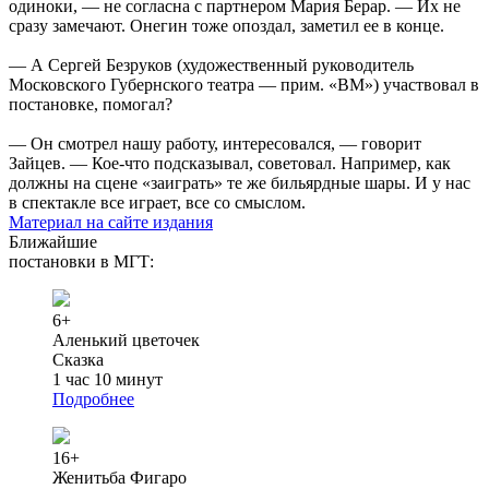
одиноки, — не согласна с партнером Мария Берар. — Их не
сразу замечают. Онегин тоже опоздал, заметил ее в конце.
— А Сергей Безруков (художественный руководитель
Московского Губернского театра — прим. «ВМ») участвовал в
постановке, помогал?
— Он смотрел нашу работу, интересовался, — говорит
Зайцев. — Кое-что подсказывал, советовал. Например, как
должны на сцене «заиграть» те же бильярдные шары. И у нас
в спектакле все играет, все со смыслом.
Материал на сайте издания
Ближайшие
постановки в МГТ:
6+
Аленький цветочек
Сказка
1 час 10 минут
Подробнее
16+
Женитьба Фигаро